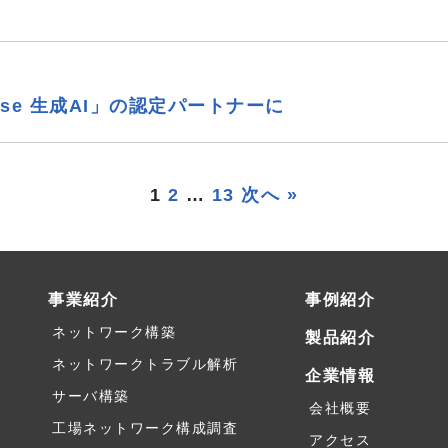
ase 生成AI」の認定パートナーに
1
2
…
13
次へ »
事業紹介
事例紹介
ネットワーク構築
製品紹介
ネットワークトラブル解析
企業情報
サーバ構築
会社概要
工場ネットワーク構成調査
アクセス